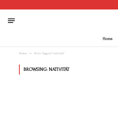
Home
»
Home
Posts Tagged "nativität"
BROWSING:
NATIVITÄT